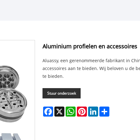
Aluminium profielen en accessoires
Aluassy, ​​een gerenommeerde fabrikant in Chi
accessoires aan te bieden. Wij beloven u de be
te bieden.
Stuur onderzoek
Facebook
X
WhatsApp
Pinterest
LinkedIn
Share