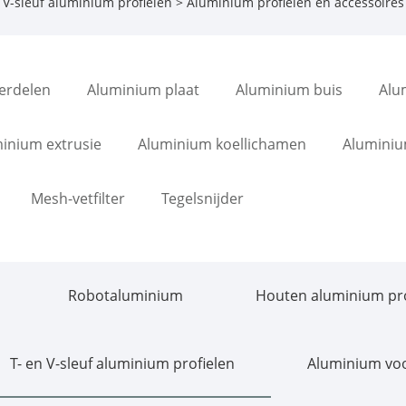
 V-sleuf aluminium profielen
> Aluminium profielen en accessoires
erdelen
Aluminium plaat
Aluminium buis
Alu
inium extrusie
Aluminium koellichamen
Aluminiu
Mesh-vetfilter
Tegelsnijder
Robotaluminium
Houten aluminium pro
T- en V-sleuf aluminium profielen
Aluminium vo