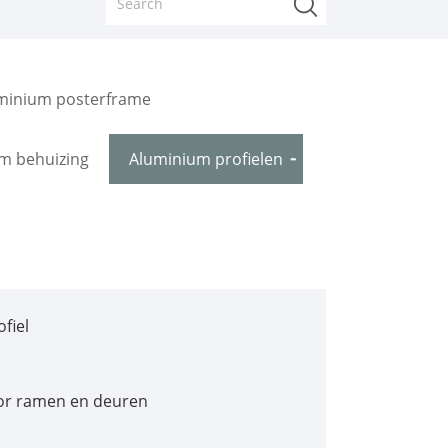
minium posterframe
m behuizing
Aluminium profielen
fiel
or ramen en deuren