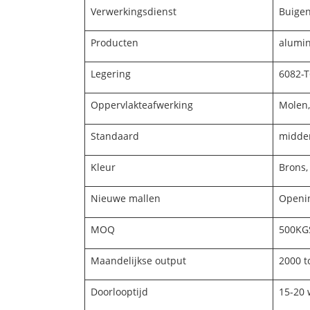
Verwerkingsdienst
Buigen
Producten
alumin
Legering
6082-T
Oppervlakteafwerking
Molen,
Standaard
midde
Kleur
Brons, 
Nieuwe mallen
Openin
MOQ
500KGS
Maandelijkse output
2000 t
Doorlooptijd
15-20