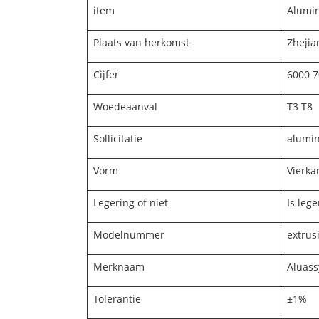
item
Alumin
Plaats van herkomst
Zhejia
Cijfer
6000 7
Woedeaanval
T3-T8
Sollicitatie
alumin
Vorm
Vierkan
Legering of niet
Is lege
Modelnummer
extrus
Merknaam
Aluass
Tolerantie
±1%