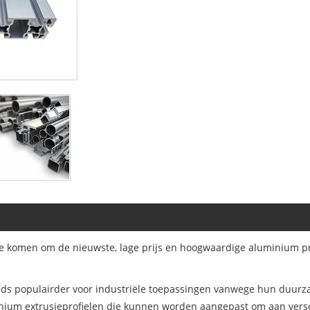
e komen om de nieuwste, lage prijs en hoogwaardige aluminium prof
eds populairder voor industriële toepassingen vanwege hun duurza
inium extrusieprofielen die kunnen worden aangepast om aan versch