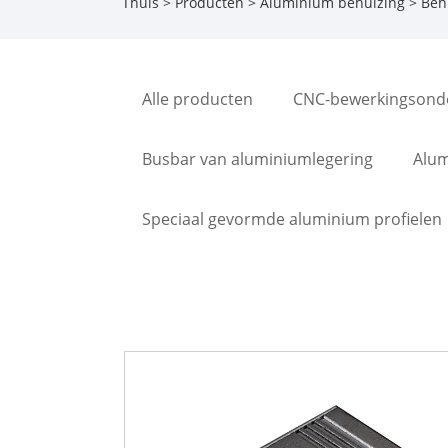
Thuis
>
Producten
>
Aluminium behuizing
> Beh
Alle producten
CNC-bewerkingsond
Busbar van aluminiumlegering
Alum
Speciaal gevormde aluminium profielen