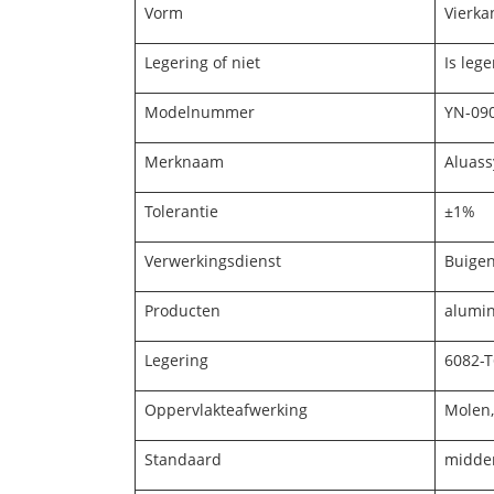
Vorm
Vierkan
Legering of niet
Is lege
Modelnummer
YN-090
Merknaam
Aluass
Tolerantie
±1%
Verwerkingsdienst
Buigen
Producten
alumin
Legering
6082-T
Oppervlakteafwerking
Molen,
Standaard
midde