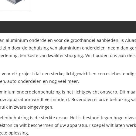
an aluminium onderdelen voor de groothandel aanbieden, is Aluass
d zijn door de behuizing van aluminium onderdelen, neem dan ger
rlening, ten koste van kwaliteitsborging. Wij houden ons aan de s
or elk project dat een sterke, lichtgewicht en corrosiebestendige 
en, auto-onderdelen en nog veel meer.
uminium onderdelenbehuizing is het lichtgewicht ontwerp. Dit maak
van uw apparatuur wordt verminderd. Bovendien is onze behuizing
bruik in zware omgevingen.
enbehuizing is de sterkte ervan. Het is bestand tegen hoge nivea
elektronica wilt beschermen of uw apparatuur soepel wilt laten w
cte oplossing.