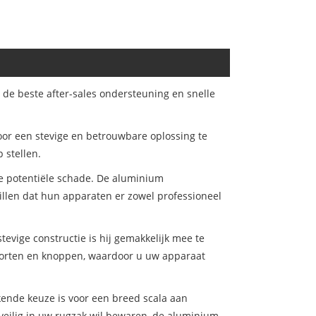
 de beste after-sales ondersteuning en snelle
oor een stevige en betrouwbare oplossing te
 stellen.
e potentiële schade. De aluminium
willen dat hun apparaten er zowel professioneel
evige constructie is hij gemakkelijk mee te
poorten en knoppen, waardoor u uw apparaat
kende keuze is voor een breed scala aan
veilig in uw rugzak wil bewaren, de aluminium