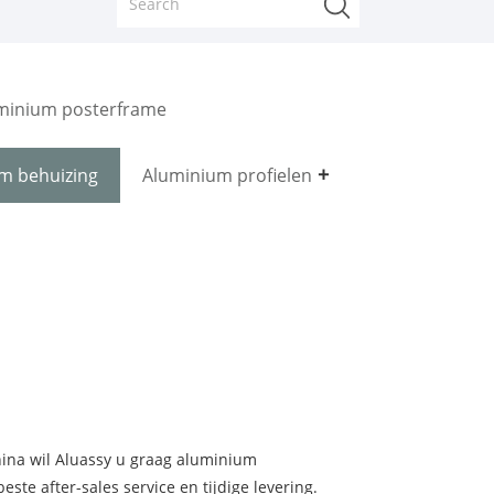
minium posterframe
m behuizing
Aluminium profielen
hina wil Aluassy u graag aluminium
ste after-sales service en tijdige levering.