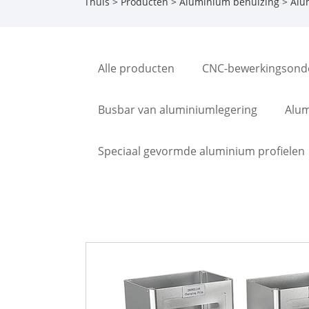
Thuis
>
Producten
>
Aluminium behuizing
> Alu
Alle producten
CNC-bewerkingsond
Busbar van aluminiumlegering
Alum
Speciaal gevormde aluminium profielen