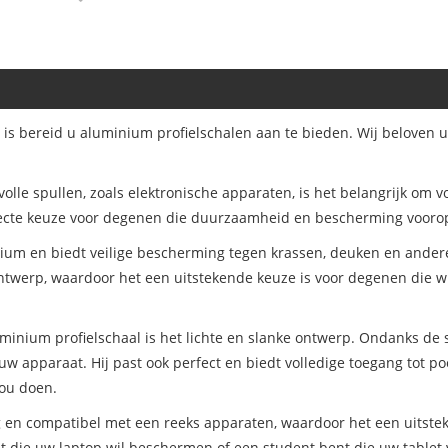
 is bereid u aluminium profielschalen aan te bieden. Wij beloven u
le spullen, zoals elektronische apparaten, is het belangrijk om v
fecte keuze voor degenen die duurzaamheid en bescherming voorop
ium en biedt veilige bescherming tegen krassen, deuken en ander
l ontwerp, waardoor het een uitstekende keuze is voor degenen die 
inium profielschaal is het lichte en slanke ontwerp. Ondanks de st
uw apparaat. Hij past ook perfect en biedt volledige toegang tot 
zou doen.
ig en compatibel met een reeks apparaten, waardoor het een uitste
t die uw laptop wil beschermen of een student bent die uw tablet 