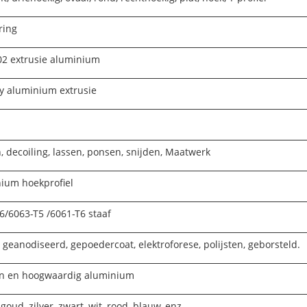
ring
2 extrusie aluminium
y aluminium extrusie
, decoiling, lassen, ponsen, snijden, Maatwerk
ium hoekprofiel
6/6063-T5 /6061-T6 staaf
 geanodiseerd, gepoedercoat, elektroforese, polijsten, geborsteld.
n en hoogwaardig aluminium
goud, zilver, zwart, wit, rood, blauw, enz.