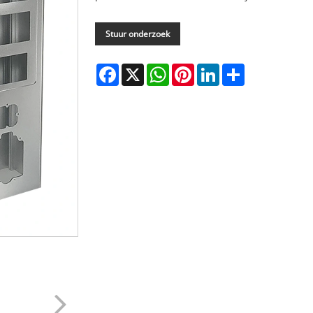
Stuur onderzoek
Facebook
X
WhatsApp
Pinterest
LinkedIn
Share