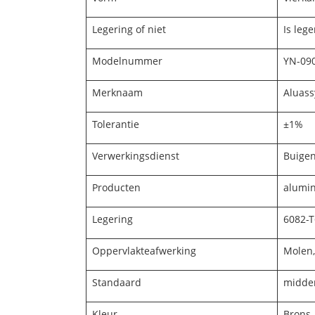
Legering of niet
Is lege
Modelnummer
YN-090
Merknaam
Aluass
Tolerantie
±1%
Verwerkingsdienst
Buigen
Producten
alumin
Legering
6082-T
Oppervlakteafwerking
Molen,
Standaard
midde
Kleur
Brons, 